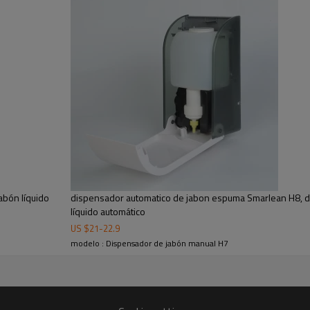
requiere una presión ultraligera
gran impresión y su tamaño peq
abón líquido
dispensador automatico de jabon espuma Smarlean H8, 
líquido automático
US $
21
-
22.9
modelo : Dispensador de jabón manual H7