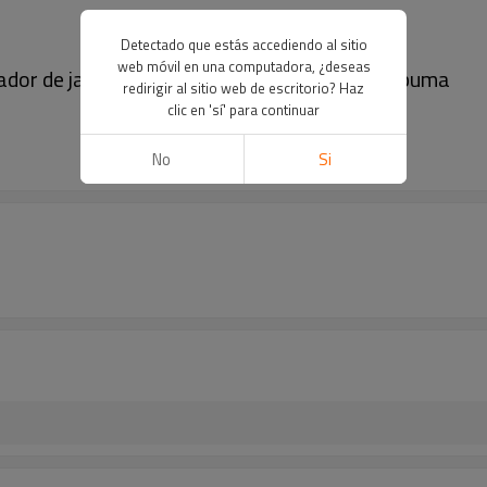
Detectado que estás accediendo al sitio
web móvil en una computadora, ¿deseas
ador de jabón pared, dispensador de jabon espuma
redirigir al sitio web de escritorio? Haz
clic en 'sí' para continuar
No
Si