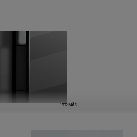
VER MÁS
Dispensador de j
El dispensador de jabón de mano
dispensador de desinfectante d
anuncio u otra información prom