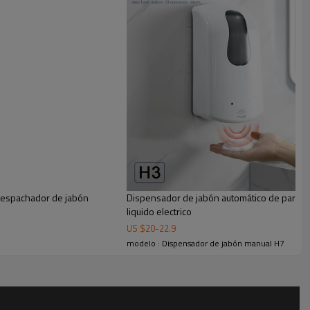
 para presionar. El diseño moderno puede dar a su cliente una
ueño se adapta a cualquier lugar
despachador de jabón
Dispensador de jabón automático de pared 
liquido electrico
US $
20
-
22.9
modelo : Dispensador de jabón manual H7