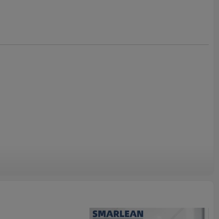
abón manual H7
s H7 se puede utilizar como esterilizador de inodoro y
e manos. Tiene una ventana grande, puede crear libremente su
ocional. Con una gran barra de empuje antiséptica, solo