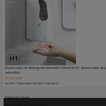
Dispensador de detergente automatico Smarlean H1, dispensador de j
automático
PARÁMETRO DEL PRODUCTO
US $
25
-
26.8
modelo : Dispensador de jabón manual H7
Tamaño del producto:
195*100*75 mm
Palabras Claves
Función del producto:
dispensación manual de líquido
Material del producto:
plástico ABS
despachador de jabon liquido