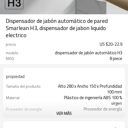
Dispensador de jabón automático de pared
Smarlean H3, dispensador de jabon liquido
electrico
US $
20
-
22.9
precio
dispensador de jabón automático H3
modelo
8 piece
MOQ
propiedad
Alto 280 x Ancho 150 x Profundidad
Tamaño del producto
100 mm
Plástico de ingeniería ABS 100 %
Material
virgen
Proveedor de energía
Proveedor de energía
VER MÁS
1000 ml
Capacidad
1,5-3,0 cm
Distancia de detección
Espuma, líquido, spray
Tipo de jabón